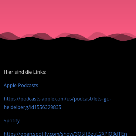
Fan)
Hier sind die Links:
Apple Podcasts
https://podcasts.apple.com/us/podcast/lets-go-
heidelberg/id1556329835
Spotify
https://open.spotify.com/show/3O5JtBzuL2XPlQ3dTEn